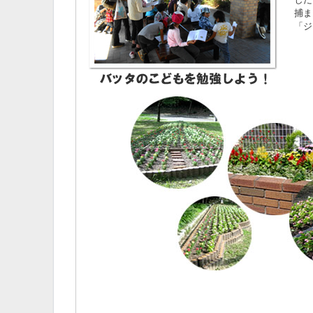
捕ま
「ジ