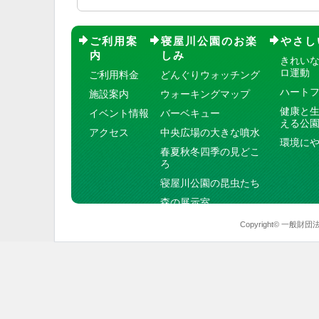
ご利用案
寝屋川公園のお楽
やさし
内
しみ
きれい
ロ運動
ご利用料金
どんぐりウォッチング
ハート
施設案内
ウォーキングマップ
健康と
イベント情報
バーベキュー
える公
アクセス
中央広場の大きな噴水
環境に
春夏秋冬四季の見どこ
ろ
寝屋川公園の昆虫たち
森の展示室
Copyright© 一般財団法