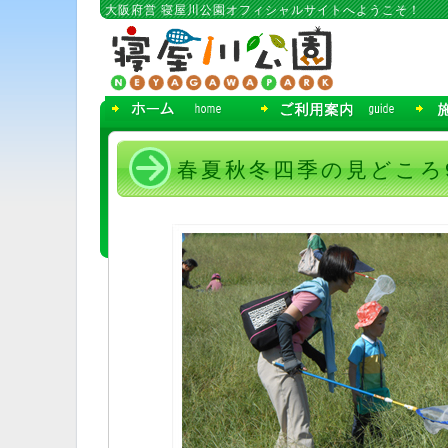
コ
大阪府営 寝屋川公園オフィシャルサイトへようこそ！
ン
テ
ン
ツ
へ
移
動
春夏秋冬四季の見どころ