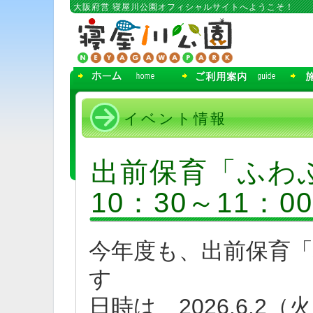
コ
大阪府営 寝屋川公園オフィシャルサイトへようこそ！
ン
テ
ン
ツ
へ
移
動
イベント情報
出前保育「ふわふわ
10：30～11：00
今年度も、出前保育
す
日時は 2026.6.2（