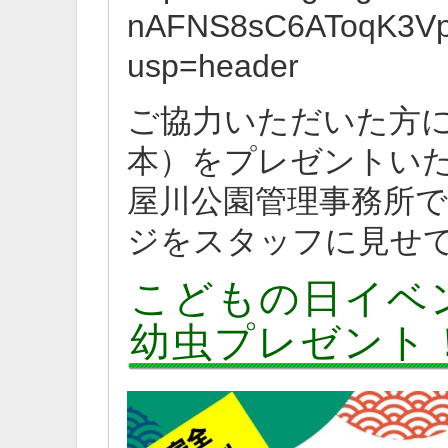
nAFNS8sC6AToqK3Vp
usp=header
ご協力いただいた方には
本）をプレゼントい
屋川公園管理事務所
ジをスタッフに見せ
こどもの日イベ
幼虫プレゼント