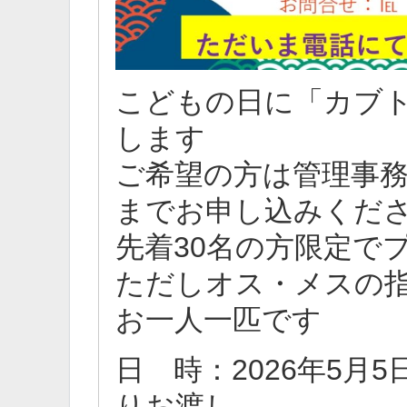
こどもの日に「カブ
します
ご希望の方は管理事務所（T
までお申し込みくだ
先着30名の方限定で
ただしオス・メスの
お一人一匹です
日 時：2026年5月
りお渡し