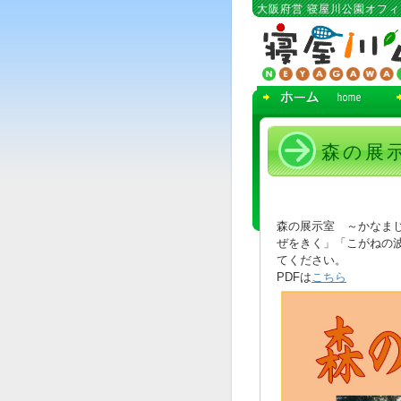
コ
大阪府営 寝屋川公園オフ
ン
テ
ン
ツ
へ
移
動
森の展
森の展示室 ～かなま
ぜをきく」「こがねの
てください。
PDFは
こちら