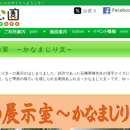
ィシャルサイトへようこそ！
示室 ～かなまじり文～
じり文～の展示がはじまりました。好評であった石﨑華琳先生の漢字クイズに
波」など季節の移ろいを感じられる風情あふれる＜かなまじり文＞です。ゆっ