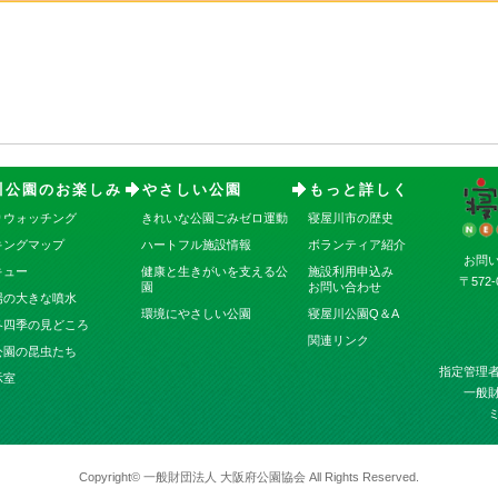
川公園のお楽しみ
やさしい公園
もっと詳しく
りウォッチング
きれいな公園ごみゼロ運動
寝屋川市の歴史
キングマップ
ハートフル施設情報
ボランティア紹介
お問
キュー
健康と生きがいを支える公
施設利用申込み
〒572
園
お問い合わせ
場の大きな噴水
環境にやさしい公園
寝屋川公園Q＆A
冬四季の見どころ
関連リンク
公園の昆虫たち
指定管理
示室
一般
Copyright© 一般財団法人 大阪府公園協会 All Rights Reserved.