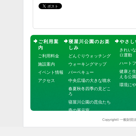
ご利用案
寝屋川公園のお楽
やさし
内
しみ
きれい
ロ運動
ご利用料金
どんぐりウォッチング
ハート
施設案内
ウォーキングマップ
健康と
イベント情報
バーベキュー
える公
アクセス
中央広場の大きな噴水
環境に
春夏秋冬四季の見どこ
ろ
寝屋川公園の昆虫たち
森の展示室
Copyright© 一般財団法