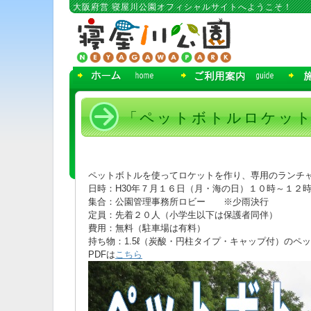
コ
大阪府営 寝屋川公園オフィシャルサイトへようこそ！
ン
テ
ン
ツ
へ
移
動
「ペットボトルロケット」
ペットボトルを使ってロケットを作り、専用のランチ
日時：H30年７月１６日（月・海の日）１０時～１２
集合：公園管理事務所ロビー ※少雨決行
定員：先着２０人（小学生以下は保護者同伴）
費用：無料（駐車場は有料）
持ち物：1.5ℓ（炭酸・円柱タイプ・キャップ付）のペ
PDFは
こちら