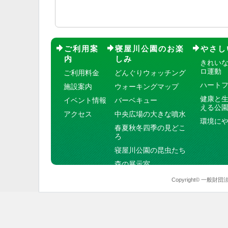
ご利用案
寝屋川公園のお楽
やさし
内
しみ
きれい
ロ運動
ご利用料金
どんぐりウォッチング
ハート
施設案内
ウォーキングマップ
健康と
イベント情報
バーベキュー
える公
アクセス
中央広場の大きな噴水
環境に
春夏秋冬四季の見どこ
ろ
寝屋川公園の昆虫たち
森の展示室
Copyright© 一般財団法