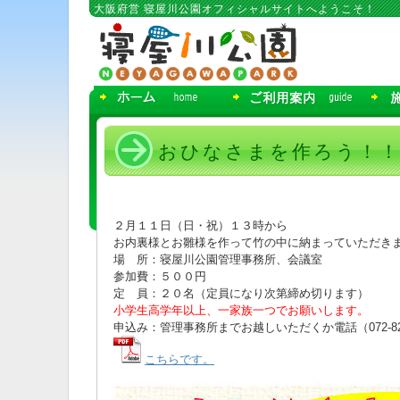
コ
大阪府営 寝屋川公園オフィシャルサイトへようこそ！
ン
テ
ン
ツ
へ
移
動
おひなさまを作ろう！
２月１１日（日・祝）１３時から
お内裏様とお雛様を作って竹の中に納まっていただき
場 所：寝屋川公園管理事務所、会議室
参加費：５００円
定 員：２０名（定員になり次第締め切ります）
小学生高学年以上、一家族一つでお願いします。
申込み：管理事務所までお越しいただくか電話（072-82
こちらです。