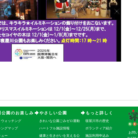
川公園のお楽しみ
やさしい公園
もっと詳しく
りウォッチング
きれいな公園ごみゼロ運動
寝屋川市の歴史
キングマップ
ハートフル施設情報
ボランティア紹介
お問
キュー
健康と生きがいを支える公
施設利用申込み