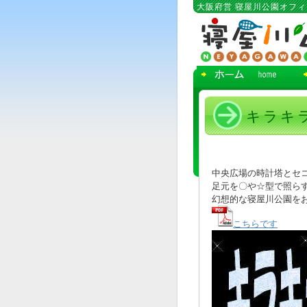
コ
大阪府営 寝屋川公園オフ
ン
テ
ン
ツ
へ
移
動
キラキ
中央広場の時計塔とセ
足元を〇や☆型で照らす
幻想的な寝屋川公園をお楽
こちらです