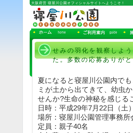
コ
大阪府営 寝屋川公園オフィシャルサイトへようこそ！
ン
テ
ン
ツ
へ
移
動
せみの羽化を観察しよう！
た。多数の応募ありが
夏になると寝屋川公園内でも
ミが土から出てきて、幼虫か
せんか?生命の神秘を感じる
日時：平成29年7月22日（土
場所：寝屋川公園管理事務所
定員：親子40名