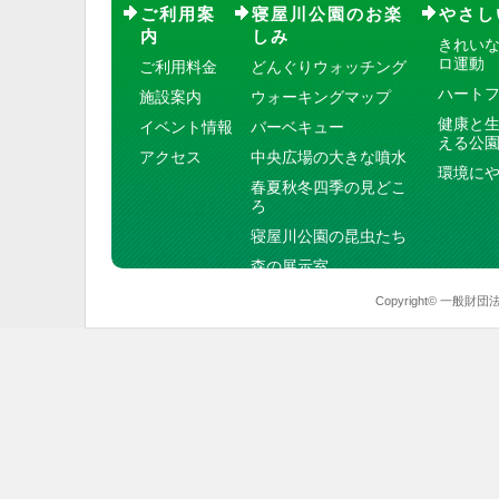
ご利用案
寝屋川公園のお楽
やさし
内
しみ
きれい
ロ運動
ご利用料金
どんぐりウォッチング
ハート
施設案内
ウォーキングマップ
健康と
イベント情報
バーベキュー
える公
アクセス
中央広場の大きな噴水
環境に
春夏秋冬四季の見どこ
ろ
寝屋川公園の昆虫たち
森の展示室
Copyright© 一般財団法