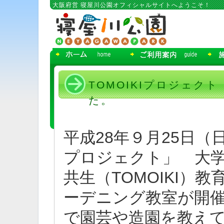
コ
大阪府営 寝屋川公園オフィシャルサイトへようこそ！
ン
テ
ン
ツ
へ
移
動
TOMOIKIプロジェク
た。
平成28年９月25日（日
プロジェクト」 大
共生（TOMOIKI）
ーデニング教室が開
で園芸や造園を教えて