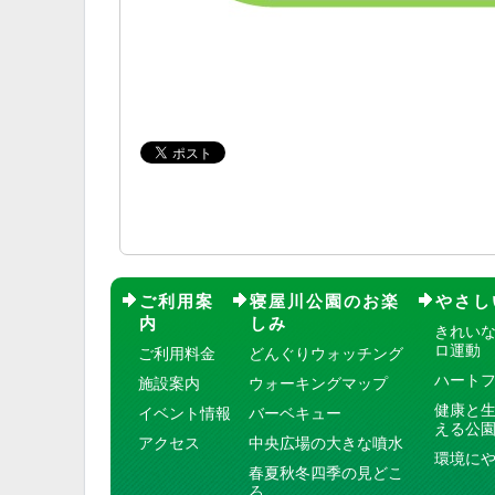
ご利用案
寝屋川公園のお楽
やさし
内
しみ
きれい
ロ運動
ご利用料金
どんぐりウォッチング
ハート
施設案内
ウォーキングマップ
健康と
イベント情報
バーベキュー
える公
アクセス
中央広場の大きな噴水
環境に
春夏秋冬四季の見どこ
ろ