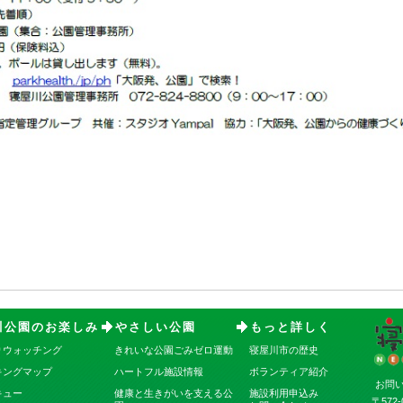
川公園のお楽しみ
やさしい公園
もっと詳しく
りウォッチング
きれいな公園ごみゼロ運動
寝屋川市の歴史
キングマップ
ハートフル施設情報
ボランティア紹介
お問
キュー
健康と生きがいを支える公
施設利用申込み
〒572