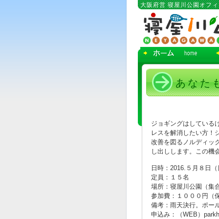
コ
大阪府営 寝屋川公園オフ
ン
テ
ン
ツ
へ
移
動
あなたも
ジョギングはしている
レスを解消したい方！
改善を図るノルディッ
し出しします。この機
日時：2016.５月８日（
定員：１５名
場所：寝屋川公園（集
参加費：１０００円（
備考：雨天決行。ポー
申込み：（WEB）parkh