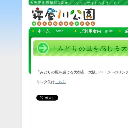
コ
大阪府営 寝屋川公園オフィシャルサイトへようこそ！
ン
テ
ン
ツ
へ
移
動
「みどりの風を感じる大
「みどりの風を感じる大都市 大阪」ページへのリン
リンク先は
こちら