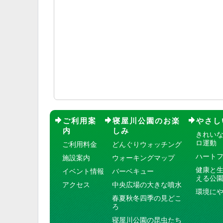
ご利用案
寝屋川公園のお楽
やさし
内
しみ
きれい
ロ運動
ご利用料金
どんぐりウォッチング
ハート
施設案内
ウォーキングマップ
健康と
イベント情報
バーベキュー
える公
アクセス
中央広場の大きな噴水
環境に
春夏秋冬四季の見どこ
ろ
寝屋川公園の昆虫たち