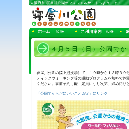
コ
大阪府営 寝屋川公園オフィシャルサイトへようこそ！
ン
テ
ン
ツ
へ
移
動
４月５日（日）公園でか
寝屋川公園の陸上競技場にて、１０時から１３時３０
ディックウォーキング等の運動プログラムを無料で体
ください。事前予約可能 定員になり次第、締め切り
「公園でからだにいいことDAY」にリンク