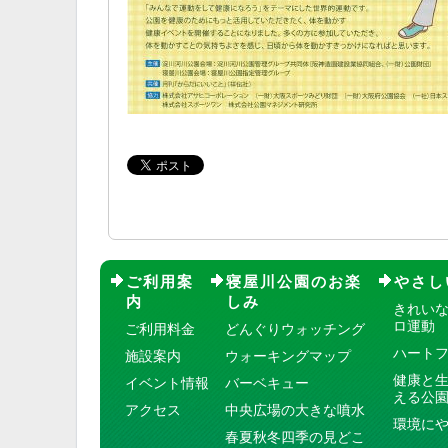
ご利用案
寝屋川公園のお楽
やさし
内
しみ
きれい
ロ運動
ご利用料金
どんぐりウォッチング
ハート
施設案内
ウォーキングマップ
健康と
イベント情報
バーベキュー
える公
アクセス
中央広場の大きな噴水
環境に
春夏秋冬四季の見どこ