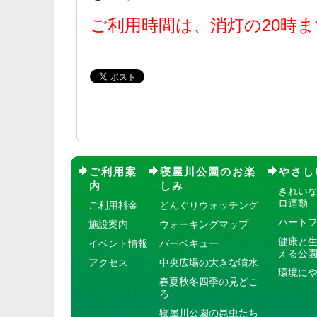
ご利用時間は、消灯の20時
ご利用案
寝屋川公園のお楽
やさし
内
しみ
きれい
ロ運動
ご利用料金
どんぐりウォッチング
ハート
施設案内
ウォーキングマップ
健康と
イベント情報
バーベキュー
える公
アクセス
中央広場の大きな噴水
環境に
春夏秋冬四季の見どこ
ろ
寝屋川公園の昆虫たち