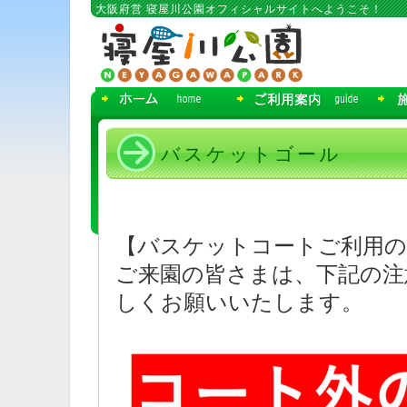
コ
大阪府営 寝屋川公園オフィシャルサイトへようこそ！
ン
テ
ン
ツ
へ
移
動
バスケットゴール
【バスケットコートご利用の
ご来園の皆さまは、下記の注
しくお願いいたします。