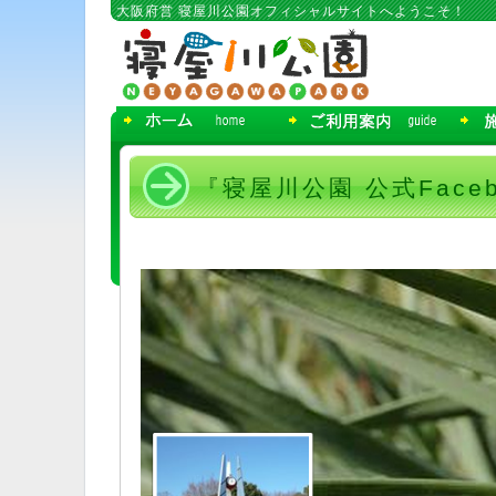
コ
大阪府営 寝屋川公園オフィシャルサイトへようこそ！
ン
テ
ン
ツ
へ
移
動
『寝屋川公園 公式Fac