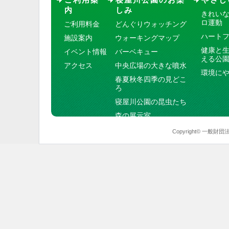
内
しみ
きれい
ロ運動
ご利用料金
どんぐりウォッチング
ハート
施設案内
ウォーキングマップ
健康と
イベント情報
バーベキュー
える公
アクセス
中央広場の大きな噴水
環境に
春夏秋冬四季の見どこ
ろ
寝屋川公園の昆虫たち
森の展示室
Copyright© 一般財団法