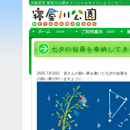
コ
大阪府営 寝屋川公園オフィシャルサイトへようこそ！
ン
テ
ン
ツ
へ
移
動
七夕の短冊を奉納してきまし
2025.7月10日 皆さんの願い事を書いた七夕の短
の願い事が叶いますように・・・