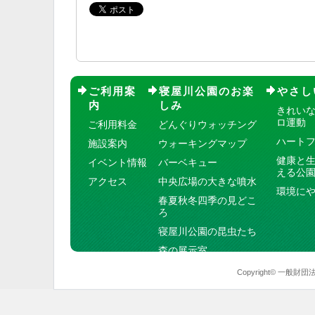
ご利用案
寝屋川公園のお楽
やさし
内
しみ
きれい
ロ運動
ご利用料金
どんぐりウォッチング
ハート
施設案内
ウォーキングマップ
健康と
イベント情報
バーベキュー
える公
アクセス
中央広場の大きな噴水
環境に
春夏秋冬四季の見どこ
ろ
寝屋川公園の昆虫たち
森の展示室
Copyright© 一般財団法