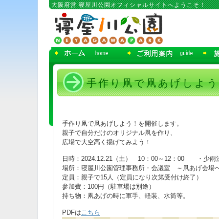
コ
大阪府営 寝屋川公園オフィシャルサイトへようこそ！
ン
テ
ン
ツ
へ
移
動
手作り凧で凧あげしよう 20
手作り凧で凧あげしよう！を開催します。
親子で自分だけのオリジナル凧を作り、
広場で大空高く揚げてみよう！
日時：2024.12.21（土） 10：00～12：00 ・少雨
場所：寝屋川公園管理事務所・会議室 ～凧あげ会場
定員：親子で15人（定員になり次第受付け終了）
参加費：100円（駐車場は別途）
持ち物：凧あげの時に軍手、軽装、水筒等。
PDFは
こちら