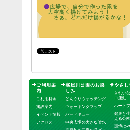
ご利用案
寝屋川公園のお楽
やさし
内
しみ
きれい
ロ運動
ご利用料金
どんぐりウォッチング
ハート
施設案内
ウォーキングマップ
健康と
イベント情報
バーベキュー
える公
アクセス
中央広場の大きな噴水
環境に