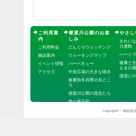
ご利用案
寝屋川公園のお楽
やさし
内
しみ
きれい
ロ運動
ご利用料金
どんぐりウォッチング
ハート
施設案内
ウォーキングマップ
健康と
イベント情報
バーベキュー
える公
アクセス
中央広場の大きな噴水
環境に
春夏秋冬四季の見どこ
ろ
寝屋川公園の昆虫たち
森の展示室
Copyright© 一般財団法