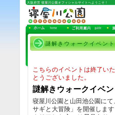
コ
大阪府営 寝屋川公園オフィシャルサイトへようこそ！
ン
テ
ン
ツ
へ
移
動
謎解きウォークイベント
こちらのイベントは終了い
とうございました。
謎解きウォークイベン
寝屋川公園と山田池公園にて
サギと大冒険」を開催します