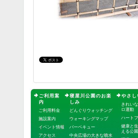
ご利用案
寝屋川公園のお楽
やさし
内
しみ
きれい
ロ運動
ご利用料金
どんぐりウォッチング
ハート
施設案内
ウォーキングマップ
健康と
イベント情報
バーベキュー
える公
アクセス
中央広場の大きな噴水