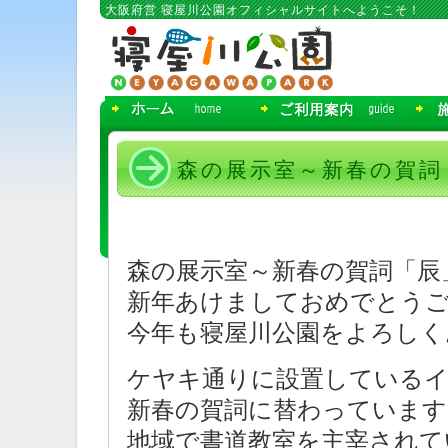
コ
大阪府営 寝屋川公園オフィシャルサイトへようこそ！
ン
テ
ン
ツ
へ
移
動
森の展示室～新春の賀詞
森の展示室～新春の賀詞「辰
新年あけましておめでとう
今年も寝屋川公園をよろしく
ケヤキ通りに設置しているイ
新春の賀詞に替わっています
地域で書道教室を主宰されて