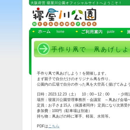
コ
大阪府営 寝屋川公園オフィシャルサイトへようこそ！
ン
テ
ン
ツ
へ
移
動
手作り凧で 凧あげしよう！
手作り凧で凧あげしよう！を開催します。
まず親子で自分だけのオリジナル凧を作り、
公園内の広場で自分の作った凧を大空高く揚げてみよ
日時：2023.12.23（土） 10：00～12：00 ・少雨
場所：寝屋川公園管理事務所・会議室 ～凧あげ会場
定員：お子さま15人（保護者同伴）定員になり次第受
参加費：100円（駐車場は別途）
持ち物：凧あげの時に軍手、軽装、水筒等。
PDFは
こちら