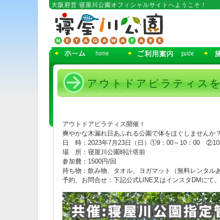
コ
大阪府営 寝屋川公園オフィシャルサイトへようこそ！
ン
テ
ン
ツ
へ
移
動
アウトドアピラティスをし
アウトドアピラティス開催！
爽やかな木漏れ日あふれる公園で体をほぐしませんか
日 時：2023年7月23日（日）①9：00～10：00 ②10
場 所：寝屋川公園時計塔前
参加費：1500円/回
持ち物：飲み物、タオル、ヨガマット（無料レンタル
予約、お問合せ：下記公式LINE又はインスタDMにて