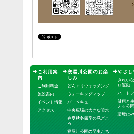
ご利用案
寝屋川公園のお楽
やさし
内
しみ
きれい
ロ運動
ご利用料金
どんぐりウォッチング
ハート
施設案内
ウォーキングマップ
健康と
イベント情報
バーベキュー
える公
アクセス
中央広場の大きな噴水
環境に
春夏秋冬四季の見どこ
ろ
寝屋川公園の昆虫たち