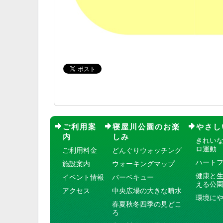
ご利用案
寝屋川公園のお楽
やさし
内
しみ
きれい
ロ運動
ご利用料金
どんぐりウォッチング
ハート
施設案内
ウォーキングマップ
健康と
イベント情報
バーベキュー
える公
アクセス
中央広場の大きな噴水
環境に
春夏秋冬四季の見どこ
ろ