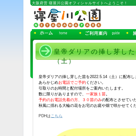
コ
大阪府営 寝屋川公園オフィシャルサイトへようこそ！
ン
テ
ン
ツ
へ
移
動
皇帝ダリアの挿し芽した
（土）
皇帝ダリアの挿し芽した苗を2022.5.14（土）に配布
あらかじめ
お電話でご予約
ください。
引取りのお時間と配付場所をご案内いたします。
数に限りがありますので、
一家族１苗
、
予約のお電話先着の方、３０苗のみ
の配布とさせてい
秋風に揺れる大輪の花をお宅のお庭や畑で咲かせてく
PDHは
こちら