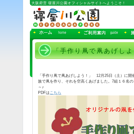
コ
大阪府営 寝屋川公園オフィシャルサイトへようこそ！
ン
テ
ン
ツ
へ
移
動
「手作り凧で凧あげしよ
「手作り凧で凧あげしよう！」 12月25日（土）に
族で凧を作り、それを空高くあげました。7組１６名
～♪
PDFは
こちら