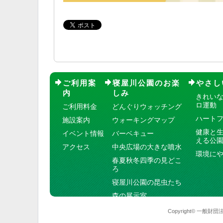
ご利用案
寝屋川公園のお楽
やさし
内
しみ
きれい
ロ運動
ご利用料金
どんぐりウォッチング
ハート
施設案内
ウォーキングマップ
健康と
イベント情報
バーベキュー
える公
アクセス
中央広場の大きな噴水
環境に
春夏秋冬四季の見どこ
ろ
寝屋川公園の昆虫たち
森の展示室
Copyright© 一般財団法