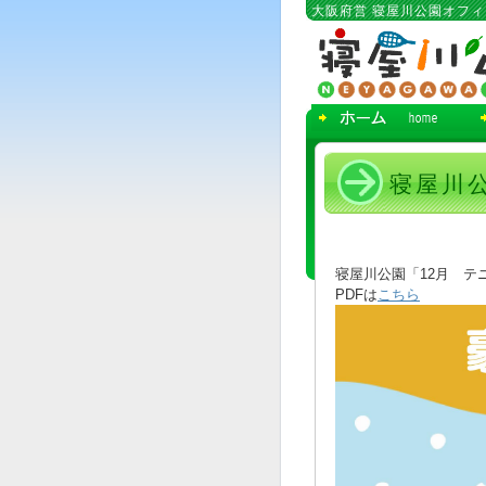
コ
大阪府営 寝屋川公園オフ
ン
テ
ン
ツ
へ
移
動
寝屋川公
寝屋川公園「12月 テ
PDFは
こちら