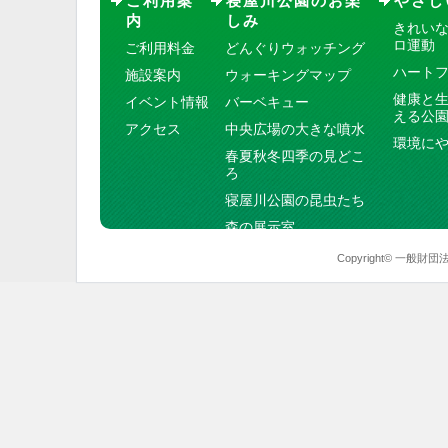
ご利用案
寝屋川公園のお楽
やさし
内
しみ
きれい
ロ運動
ご利用料金
どんぐりウォッチング
ハート
施設案内
ウォーキングマップ
健康と
イベント情報
バーベキュー
える公
アクセス
中央広場の大きな噴水
環境に
春夏秋冬四季の見どこ
ろ
寝屋川公園の昆虫たち
森の展示室
Copyright© 一般財団法