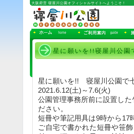
コ
大阪府営 寝屋川公園オフィシャルサイトへようこそ！
ン
テ
ン
ツ
へ
移
動
星に願いを!!寝屋川公
星に願いを!! 寝屋川公園で
2021.6.12(土)～7.6(火)
公園管理事務所前に設置した
ださい。
短冊や筆記用具は9時から1
ご自宅で書かれた短冊や笹飾