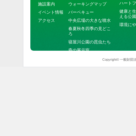
ハート
施設案内
ウォーキングマップ
健康と
イベント情報
バーベキュー
える公
アクセス
中央広場の大きな噴水
環境に
春夏秋冬四季の見どこ
ろ
寝屋川公園の昆虫たち
森の展示室
Copyright© 一般財団法