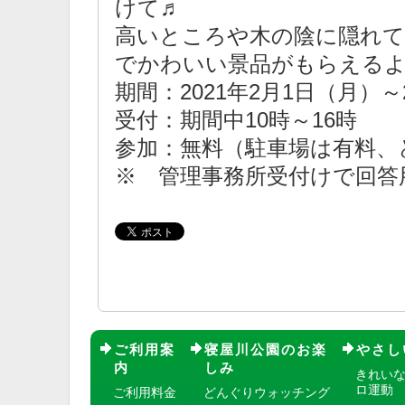
けて♬
高いところや木の陰に隠れて
でかわいい景品がもらえるよ！ さ
期間：2021年2月1日（月）～
受付：期間中10時～16時
参加：無料（駐車場は有料、
※ 管理事務所受付けで回答
ご利用案
寝屋川公園のお楽
やさし
内
しみ
きれい
ロ運動
ご利用料金
どんぐりウォッチング