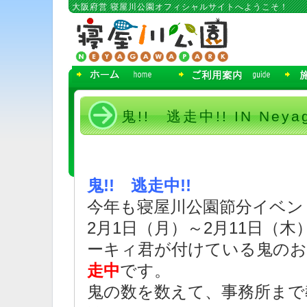
コ
大阪府営 寝屋川公園オフィシャルサイトへようこそ！
ン
テ
ン
ツ
へ
移
動
鬼!! 逃走中!! IN Neya
鬼!! 逃走中!!
今年も寝屋川公園節分イベン
2月1日（月）～2月11日（
ーキィ君が付けている鬼のお
走中
です。
鬼の数を数えて、事務所まで