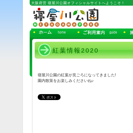
コ
大阪府営 寝屋川公園オフィシャルサイトへようこそ！
ン
テ
ン
ツ
へ
移
動
紅葉情報2020
寝屋川公園の紅葉が見ごろになってきました!
園内散策をお楽しみくださいね♪