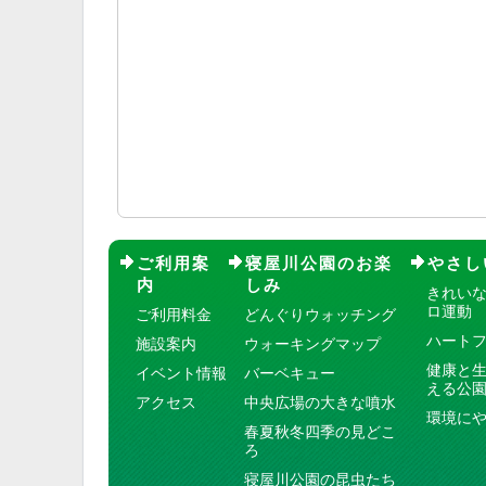
ご利用案
寝屋川公園のお楽
やさし
内
しみ
きれい
ロ運動
ご利用料金
どんぐりウォッチング
ハート
施設案内
ウォーキングマップ
健康と
イベント情報
バーベキュー
える公
アクセス
中央広場の大きな噴水
環境に
春夏秋冬四季の見どこ
ろ
寝屋川公園の昆虫たち