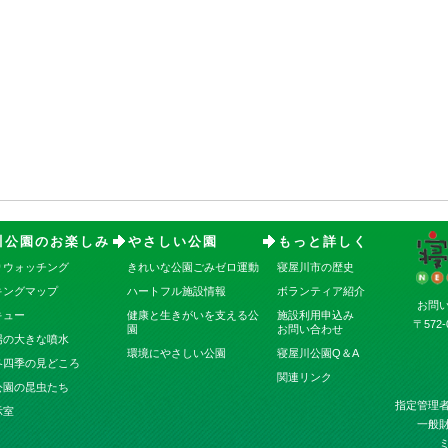
川公園のお楽しみ
やさしい公園
もっと詳しく
りウォッチング
きれいな公園ごみゼロ運動
寝屋川市の歴史
キングマップ
ハートフル施設情報
ボランティア紹介
お問
キュー
健康と生きがいを支える公
施設利用申込み
〒572
園
お問い合わせ
場の大きな噴水
環境にやさしい公園
寝屋川公園Q＆A
冬四季の見どころ
関連リンク
公園の昆虫たち
指定管理
示室
一般