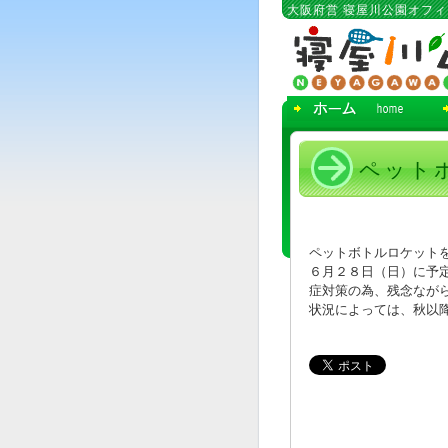
コ
大阪府営 寝屋川公園オフ
ン
テ
ン
ツ
へ
移
動
ペット
ペットボトルロケット
６月２８日（日）に予
症対策の為、残念なが
状況によっては、秋以