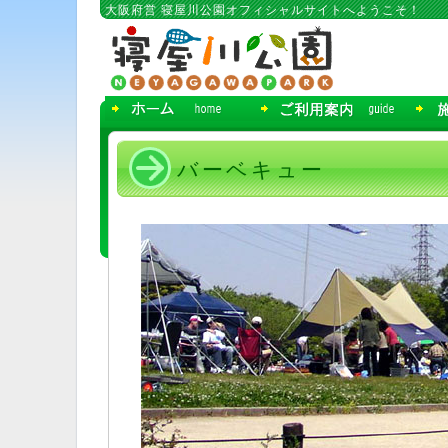
コ
大阪府営 寝屋川公園オフィシャルサイトへようこそ！
ン
テ
ン
ツ
へ
移
動
バーベキュー