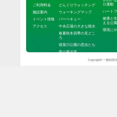
ロ運動
ご利用料金
どんぐりウォッチング
ハート
施設案内
ウォーキングマップ
健康と
イベント情報
バーベキュー
える公
アクセス
中央広場の大きな噴水
環境に
春夏秋冬四季の見どこ
ろ
寝屋川公園の昆虫たち
森の展示室
Copyright© 一般財団法