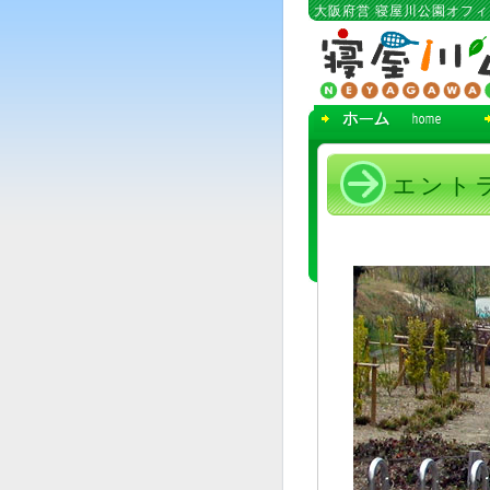
コ
大阪府営 寝屋川公園オフ
ン
テ
ン
ツ
へ
移
動
エント